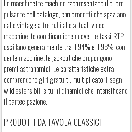
Le macchinette machine rappresentano il cuore
pulsante dell’catalogo, con prodotti che spaziano
dalle vintage a tre rulli alle attuali video
macchinette con dinamiche nuove. Le tassi RTP
oscillano generalmente tra il 94% e il 98%, con
certe macchinette jackpot che propongono
premi astronomici. Le caratteristiche extra
comprendono giri gratuiti, multiplicatori, segni
wild estensibili e turni dinamici che intensificano
il partecipazione.
PRODOTTI DA TAVOLA CLASSICI