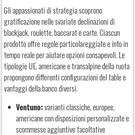
Gli appassionati di strategia scoprono
gratificazione nelle svariate declinazioni di
blackjack, roulette, baccarat e carte. Ciascun
prodotto offre regole particolareggiate e info in
tempo reale per aiutare opzioni consapevoli. Le
tipologie UE, americane e transalpine della ruota
propongono differenti configurazioni del table e
vantaggi della banco diversi.
Ventuno:
varianti classiche, europee,
americane con disposizioni personalizzate e
scommesse aggiuntive facoltative