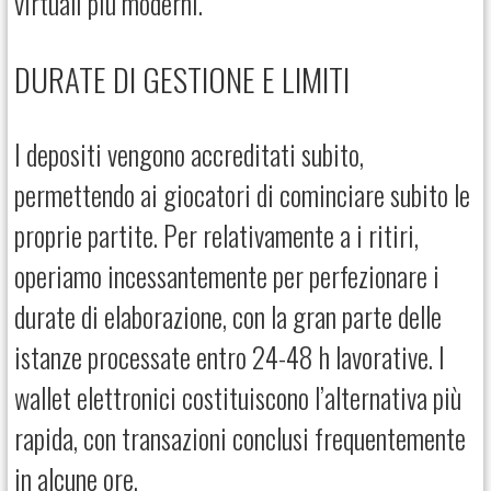
virtuali più moderni.
DURATE DI GESTIONE E LIMITI
I depositi vengono accreditati subito,
permettendo ai giocatori di cominciare subito le
proprie partite. Per relativamente a i ritiri,
operiamo incessantemente per perfezionare i
durate di elaborazione, con la gran parte delle
istanze processate entro 24-48 h lavorative. I
wallet elettronici costituiscono l’alternativa più
rapida, con transazioni conclusi frequentemente
in alcune ore.