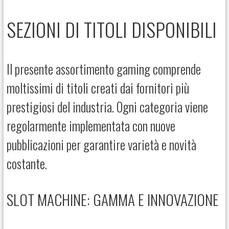
SEZIONI DI TITOLI DISPONIBILI
Il presente assortimento gaming comprende
moltissimi di titoli creati dai fornitori più
prestigiosi del industria. Ogni categoria viene
regolarmente implementata con nuove
pubblicazioni per garantire varietà e novità
costante.
SLOT MACHINE: GAMMA E INNOVAZIONE