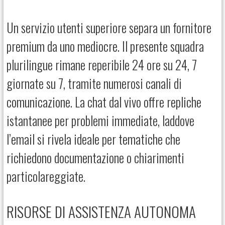
Un servizio utenti superiore separa un fornitore
premium da uno mediocre. Il presente squadra
plurilingue rimane reperibile 24 ore su 24, 7
giornate su 7, tramite numerosi canali di
comunicazione. La chat dal vivo offre repliche
istantanee per problemi immediate, laddove
l’email si rivela ideale per tematiche che
richiedono documentazione o chiarimenti
particolareggiate.
RISORSE DI ASSISTENZA AUTONOMA