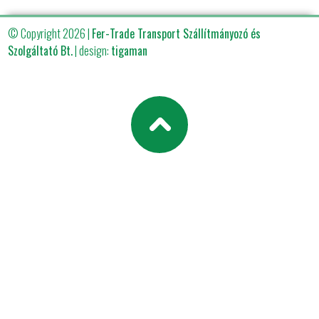
© Copyright 2026 |
Fer-Trade Transport Szállítmányozó és
Szolgáltató Bt.
| design:
tigaman