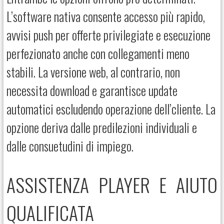
L’software nativa consente accesso più rapido,
avvisi push per offerte privilegiate e esecuzione
perfezionato anche con collegamenti meno
stabili. La versione web, al contrario, non
necessita download e garantisce update
automatici escludendo operazione dell’cliente. La
opzione deriva dalle predilezioni individuali e
dalle consuetudini di impiego.
ASSISTENZA PLAYER E AIUTO
QUALIFICATA