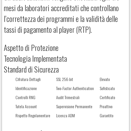
mesi da laboratori accreditati che controllano
l’correttezza dei programmi e la validità delle
tassi di pagamento al player (RTP).
Aspetto di Protezione
Tecnologia Implementata
Standard di Sicurezza
Cifratura Dettagli
SSL 256-bit
Elevato
Identificazione
Two-Factor Authentication
Sofisticato
Controlli RNG
Audit Trimestrali
Certificato
Tutela Account
Supervisione Permanente
Proattivo
Rispetto Regolamentare
Licenza ADM
Garantito