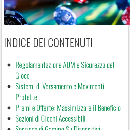
INDICE DEI CONTENUTI
Regolamentazione ADM e Sicurezza del
Gioco
Sistemi di Versamento e Movimenti
Protette
Premi e Offerte: Massimizzare il Beneficio
Sezioni di Giochi Accessibili
Sessione di Gaming Su Dispositivi