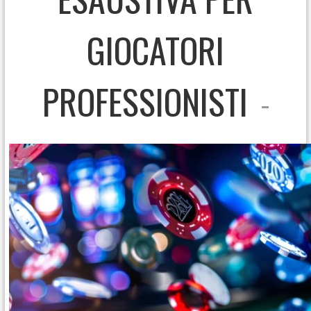
GIOCATORI
PROFESSIONISTI