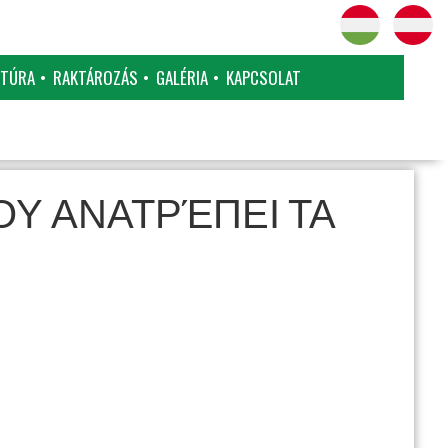
 TÚRA
RAKTÁROZÁS
GALÉRIA
KAPCSOLAT
 ΠΟΥ ΑΝΑΤΡΈΠΕΙ ΤΑ