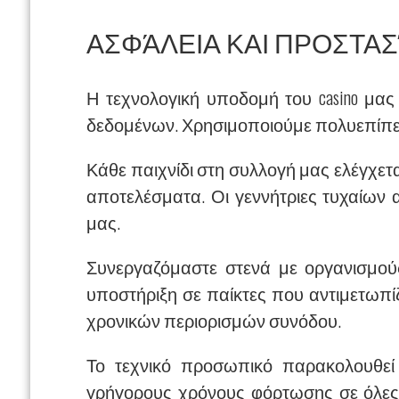
ΑΣΦΆΛΕΙΑ ΚΑΙ ΠΡΟΣΤΑ
Η τεχνολογική υποδομή του casino μας β
δεδομένων. Χρησιμοποιούμε πολυεπίπεδα
Κάθε παιχνίδι στη συλλογή μας ελέγχεται
αποτελέσματα. Οι γεννήτριες τυχαίων α
μας.
Συνεργαζόμαστε στενά με οργανισμούς
υποστήριξη σε παίκτες που αντιμετωπί
χρονικών περιορισμών συνόδου.
Το τεχνικό προσωπικό παρακολουθεί
γρήγορους χρόνους φόρτωσης σε όλες τ