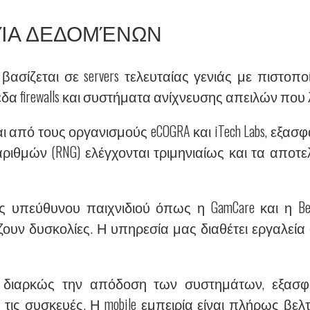
ΣΊΑ ΔΕΔΟΜΈΝΩΝ
ασίζεται σε servers τελευταίας γενιάς με πιστοπο
 firewalls και συστήματα ανίχνευσης απειλών που 
 από τους οργανισμούς eCOGRA και iTech Labs, εξασφ
ριθμών (RNG) ελέγχονται τριμηνιαίως και τα αποτ
 υπεύθυνου παιχνιδιού όπως η GamCare και η Be
ζουν δυσκολίες. Η υπηρεσία μας διαθέτει εργαλεία
 διαρκώς την απόδοση των συστημάτων, εξασφα
ις συσκευές. Η mobile εμπειρία είναι πλήρως βελτ