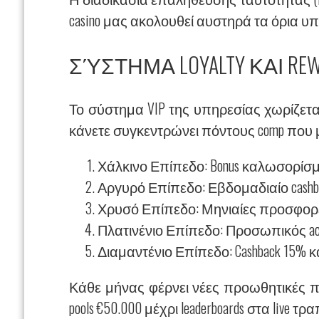
casino μας ακολουθεί αυστηρά τα όρια υ
ΣΎΣΤΗΜΑ LOYALTY ΚΑΙ RE
Το σύστημα VIP της υπηρεσίας χωρίζετα
κάνετε συγκεντρώνει πόντους comp που
Χάλκινο Επίπεδο: Bonus καλωσορίσμ
Αργυρό Επίπεδο: Εβδομαδιαίο cashb
Χρυσό Επίπεδο: Μηνιαίες προσφορές
Πλατινένιο Επίπεδο: Προσωπικός acc
Διαμαντένιο Επίπεδο: Cashback 15% κα
Κάθε μήνας φέρνει νέες προωθητικές πρ
pools €50.000 μέχρι leaderboards στα live τ