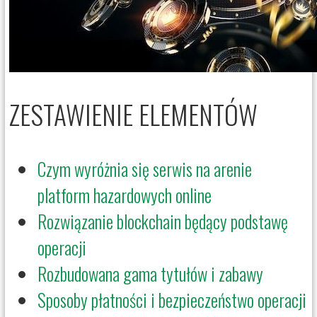
ZESTAWIENIE ELEMENTÓW
Czym wyróżnia się serwis na arenie
platform hazardowych online
Rozwiązanie blockchain będący podstawę
operacji
Rozbudowana gama tytułów i zabawy
Sposoby płatności i bezpieczeństwo operacji