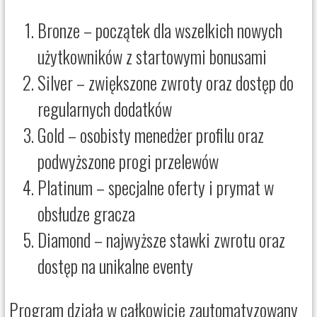
Bronze – początek dla wszelkich nowych
użytkowników z startowymi bonusami
Silver – zwiększone zwroty oraz dostęp do
regularnych dodatków
Gold – osobisty menedżer profilu oraz
podwyższone progi przelewów
Platinum – specjalne oferty i prymat w
obsłudze gracza
Diamond – najwyższe stawki zwrotu oraz
dostęp na unikalne eventy
Program działa w całkowicie zautomatyzowany