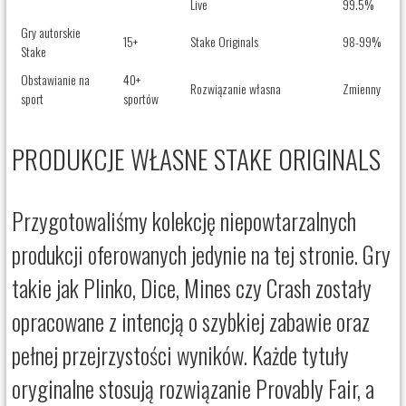
Live
99.5%
Gry autorskie
15+
Stake Originals
98-99%
Stake
Obstawianie na
40+
Rozwiązanie własna
Zmienny
sport
sportów
PRODUKCJE WŁASNE STAKE ORIGINALS
Przygotowaliśmy kolekcję niepowtarzalnych
produkcji oferowanych jedynie na tej stronie. Gry
takie jak Plinko, Dice, Mines czy Crash zostały
opracowane z intencją o szybkiej zabawie oraz
pełnej przejrzystości wyników. Każde tytuły
oryginalne stosują rozwiązanie Provably Fair, a