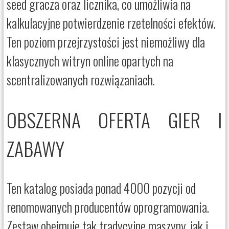
seed gracza oraz licznika, co umożliwia na
kalkulacyjne potwierdzenie rzetelności efektów.
Ten poziom przejrzystości jest niemożliwy dla
klasycznych witryn online opartych na
scentralizowanych rozwiązaniach.
OBSZERNA OFERTA GIER I
ZABAWY
Ten katalog posiada ponad 4000 pozycji od
renomowanych producentów oprogramowania.
Zestaw obejmuje tak tradycyjne maszyny, jak i