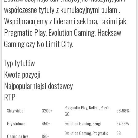
współczesne tytuły z kumulacyjnymi pulami.
Współpracujemy z liderami sektora, takimi jak
Pragmatic Play, Evolution Gaming, Hacksaw
Gaming czy No Limit City.
Typ tytułów
Kwota pozycji
Najpopularniejsi dostawcy
RTP
Pragmatic Play, NetEnt, Play’n
Sloty video
3200+
96-98%
GO
Gry stołowe
450+
Evolution Gaming, Ezugi
97-99%
Evolution Gaming, Pragmatic
98-
Casino na live
180+