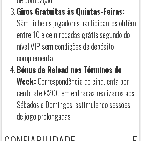
Giros Gratuitas às Quintas-Feiras:
Sämtliche os jogadores participantes obtêm
entre 10 e cem rodadas grátis segundo do
nível VIP, sem condições de depósito
complementar
Bónus de Reload nos Términos de
Week:
Correspondência de cinquenta por
cento até €200 em entradas realizados aos
Sábados e Domingos, estimulando sessões
de jogo prolongadas
CONFIABILIDADE E