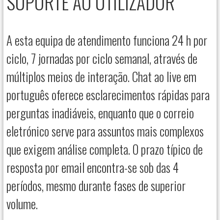
SUPORTE AO UTILIZADOR
A esta equipa de atendimento funciona 24 h por
ciclo, 7 jornadas por ciclo semanal, através de
múltiplos meios de interação. Chat ao live em
português oferece esclarecimentos rápidas para
perguntas inadiáveis, enquanto que o correio
eletrónico serve para assuntos mais complexos
que exigem análise completa. O prazo típico de
resposta por email encontra-se sob das 4
períodos, mesmo durante fases de superior
volume.