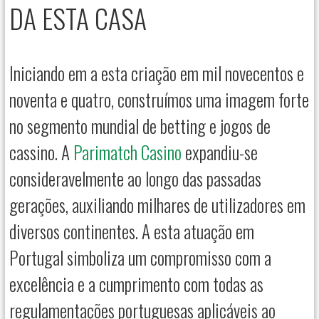
DA ESTA CASA
Iniciando em a esta criação em mil novecentos e
noventa e quatro, construímos uma imagem forte
no segmento mundial de betting e jogos de
cassino. A
Parimatch Casino
expandiu-se
consideravelmente ao longo das passadas
gerações, auxiliando milhares de utilizadores em
diversos continentes. A esta atuação em
Portugal simboliza um compromisso com a
excelência e a cumprimento com todas as
regulamentações portuguesas aplicáveis ao