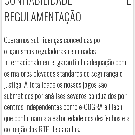
REGULAMENTAÇÃO
Operamos sob licenças concedidas por
organismos reguladoras renomadas
internacionalmente, garantindo adequação com
os maiores elevados standards de segurança e
justiça. A totalidade os nossos jogos são
submetidos por análises severos conduzidos por
centros independentes como e-COGRA e iTech,
que confirmam a aleatoriedade dos desfechos e a
correção dos RTP declarados.