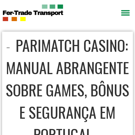
PARIMATCH CASINO:
MANUAL ABRANGENTE
SOBRE GAMES, BÔNUS
E SEGURANÇA EM
PORTUGAL