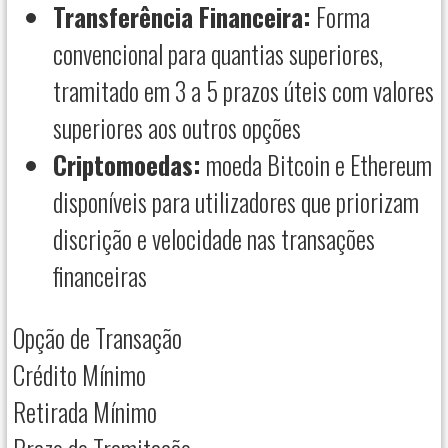
Transferência Financeira:
Forma
convencional para quantias superiores,
tramitado em 3 a 5 prazos úteis com valores
superiores aos outros opções
Criptomoedas:
moeda Bitcoin e Ethereum
disponíveis para utilizadores que priorizam
discrição e velocidade nas transações
financeiras
Opção de Transação
Crédito Mínimo
Retirada Mínimo