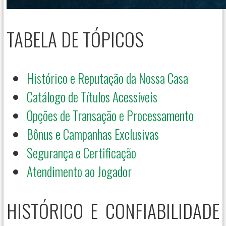
TABELA DE TÓPICOS
Histórico e Reputação da Nossa Casa
Catálogo de Títulos Acessíveis
Opções de Transação e Processamento
Bônus e Campanhas Exclusivas
Segurança e Certificação
Atendimento ao Jogador
HISTÓRICO E CONFIABILIDADE