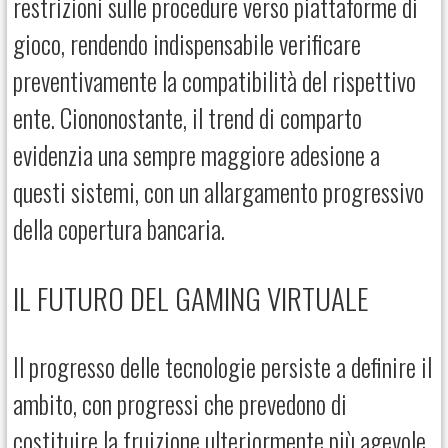
restrizioni sulle procedure verso piattaforme di
gioco, rendendo indispensabile verificare
preventivamente la compatibilità del rispettivo
ente. Ciononostante, il trend di comparto
evidenzia una sempre maggiore adesione a
questi sistemi, con un allargamento progressivo
della copertura bancaria.
IL FUTURO DEL GAMING VIRTUALE
Il progresso delle tecnologie persiste a definire il
ambito, con progressi che prevedono di
costituire la fruizione ulteriormente più agevole