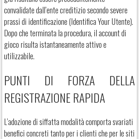
convalidate dall’ente creditizio secondo severe
prassi di identificazione (Identifica Your Utente).
Dopo che terminata la procedura, il account di
gioco risulta istantaneamente attivo e
utilizzabile.
PUNTI DI FORZA DELLA
REGISTRAZIONE RAPIDA
L’adozione di siffatta modalità comporta svariati
benefici concreti tanto per i clienti che per le siti