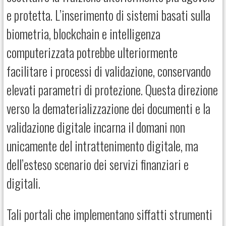
e protetta. L’inserimento di sistemi basati sulla
biometria, blockchain e intelligenza
computerizzata potrebbe ulteriormente
facilitare i processi di validazione, conservando
elevati parametri di protezione. Questa direzione
verso la dematerializzazione dei documenti e la
validazione digitale incarna il domani non
unicamente del intrattenimento digitale, ma
dell’esteso scenario dei servizi finanziari e
digitali.
Tali portali che implementano siffatti strumenti