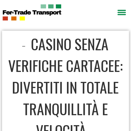
CASINO SENZA
VERIFICHE CARTACEE:
DIVERTITI IN TOTALE
TRANQUILLITÀ E
VELOCITÀ