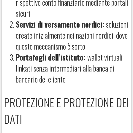
rispettivo conto finanziario mediante portali
sicuri
Servizi di versamento nordici:
soluzioni
create inizialmente nei nazioni nordici, dove
questo meccanismo è sorto
Portafogli dell’istituto:
wallet virtuali
linkati senza intermediari alla banca di
bancario del cliente
PROTEZIONE E PROTEZIONE DEI
DATI