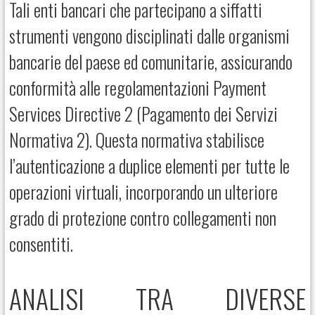
Tali enti bancari che partecipano a siffatti
strumenti vengono disciplinati dalle organismi
bancarie del paese ed comunitarie, assicurando
conformità alle regolamentazioni Payment
Services Directive 2 (Pagamento dei Servizi
Normativa 2). Questa normativa stabilisce
l’autenticazione a duplice elementi per tutte le
operazioni virtuali, incorporando un ulteriore
grado di protezione contro collegamenti non
consentiti.
ANALISI TRA DIVERSE