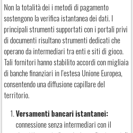
Non la totalità dei i metodi di pagamento
sostengono la verifica istantanea dei dati. I
principali strumenti supportati con i portali privi
di documenti risultano strumenti dedicati che
operano da intermediari tra enti e siti di gioco.
Tali fornitori hanno stabilito accordi con migliaia
di banche finanziari in l’estesa Unione Europea,
consentendo una diffusione capillare del
territorio.
Versamenti bancari istantanei:
connessione senza intermediari con il